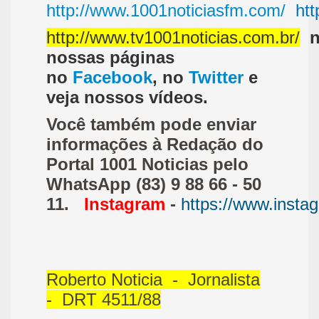
http://www.1001noticiasfm.com/
htt
http://www.tv1001noticias.com.br/
nossas páginas
no
Facebook
, no
Twitter
e
veja nossos vídeos.
Você também pode enviar
informações à Redação do
Portal 1001 Noticias pelo
WhatsApp (83) 9 88 66 - 50
11.
Instagram
-
https://www.insta
Roberto Noticia - Jornalista
- DRT 4511/88