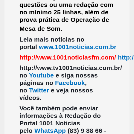
questões ou uma redação com
no mínimo 25 linha
s, além de
prova prática de Operação de
Mesa de Som.
Leia mais notícias no
portal
www.1001noticias.com.br
http://www.1001noticiasfm.com/
http:
http://www.tv1001noticias.com.br/
no
Youtube
e siga nossas
páginas no
Facebook
,
no
Twitter
e veja nossos
vídeos.
Você também pode enviar
informações à Redação do
Portal 1001 Noticias
pelo
WhatsApp
(83) 9 88 66 -