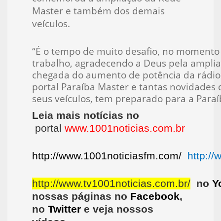
Master e também dos demais
veículos.
“É o tempo de muito desafio, no momento
trabalho, agradecendo a Deus pela ampli
chegada do aumento de potência da rádi
portal Paraíba Master e tantas novidades
seus veículos, tem preparado para a Paraíb
Leia mais notícias no
portal
www.1001noticias.com.br
http://www.1001noticiasfm.com/
http:/
http://www.tv1001noticias.com.br/
no
Y
nossas páginas no
Facebook
,
no
Twitter
e veja nossos