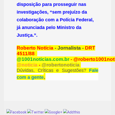
disposição para prosseguir nas
investigações, “sem prejuízo da
colaboração com a Polícia Federal,
já anunciada pelo Ministro da
Justiça.”.
Roberto Notícia
- Jornalista -
DRT
4511/88
@1001noticias.com.br
- @roberto1001not
@noticia
-
@robertonoticia
Dúvidas, Críticas e Sugestões?
Fale
.
com a gente